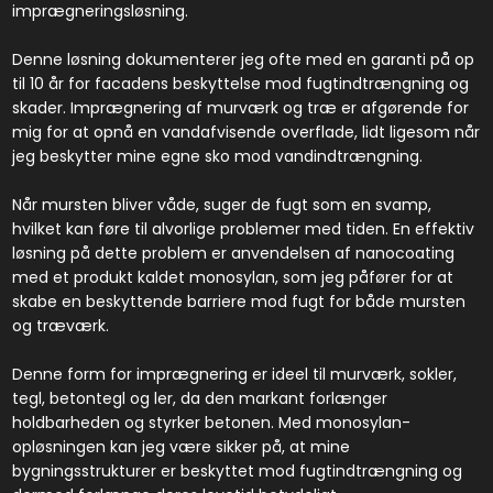
imprægneringsløsning.
Denne løsning dokumenterer jeg ofte med en garanti på op
til 10 år for facadens beskyttelse mod fugtindtrængning og
skader. Imprægnering af murværk og træ er afgørende for
mig for at opnå en vandafvisende overflade, lidt ligesom når
jeg beskytter mine egne sko mod vandindtrængning.
Når mursten bliver våde, suger de fugt som en svamp,
hvilket kan føre til alvorlige problemer med tiden. En effektiv
løsning på dette problem er anvendelsen af nanocoating
med et produkt kaldet monosylan, som jeg påfører for at
skabe en beskyttende barriere mod fugt for både mursten
og træværk.
Denne form for imprægnering er ideel til murværk, sokler,
tegl, betontegl og ler, da den markant forlænger
holdbarheden og styrker betonen. Med monosylan-
opløsningen kan jeg være sikker på, at mine
bygningsstrukturer er beskyttet mod fugtindtrængning og