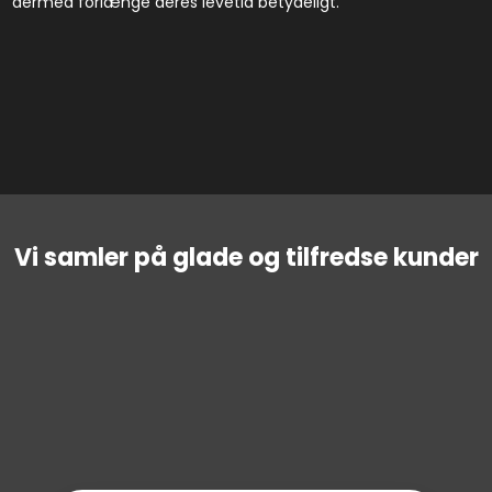
dermed forlænge deres levetid betydeligt.
Vi samler på glade og tilfredse kunder